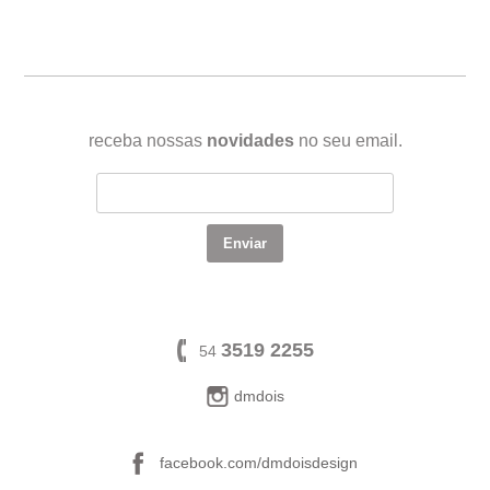
receba nossas
novidades
no seu email.
3519 2255
54
dmdois
facebook.com/dmdoisdesign