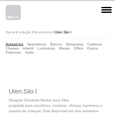
Home
/
coleção
/
Acessórios
/ Uten.Silo I
Acessórios
Aparadores
Bancos
Banquetas
Cadeiras
Chaises
Infantil
Luminárias
Mesas
Office
Outros
Poltronas
Sofás
Uten.Silo I
Designer Dorothee Becker para Vitra
projetado para escritórios, cozinhas, oficinas, banheiros e
quartos de crianças. Está disponível em dois tamanhos