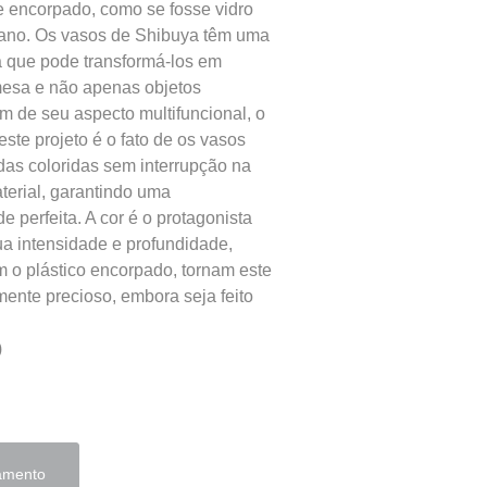
 e encorpado, como se fosse vidro
ano. Os vasos de Shibuya têm uma
 que pode transformá-los em
mesa e não apenas objetos
ém de seu aspecto multifuncional, o
ste projeto é o fato de os vasos
as coloridas sem interrupção na
aterial, garantindo uma
 perfeita. A cor é o protagonista
sua intensidade e profundidade,
o plástico encorpado, tornam este
mente precioso, embora seja feito
)
çamento