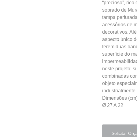
“precioso”, rico
soprado de Mur
tampa perfurada
acessórios de 
decorativos. Al
aspecto único de
terem duas band
superfície do m
impermeabilidade
neste projeto: 
combinadas com 
objeto especial
industrialmente
Dimensões (cm
Ø 27 A 22
Solicitar Or