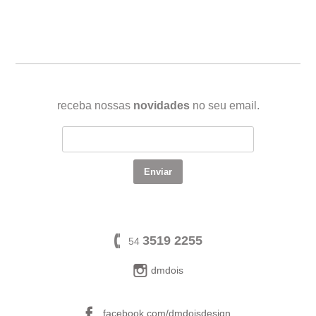
receba nossas
novidades
no seu email.
3519 2255
54
dmdois
facebook.com/dmdoisdesign