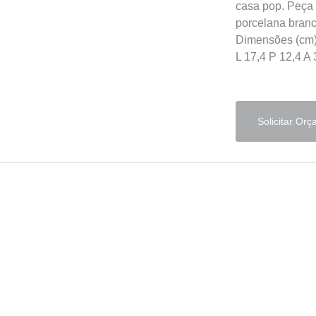
casa pop. Peça
porcelana bran
Dimensões (cm
L 17,4 P 12,4 A 
Solicitar Or