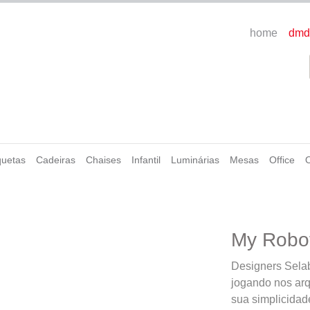
home
dmd
uetas
Cadeiras
Chaises
Infantil
Luminárias
Mesas
Office
My Robo
Designers Selab
jogando nos arq
sua simplicidad