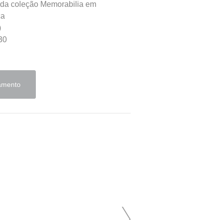
 da coleção Memorabilia em
ca
)
30
çamento