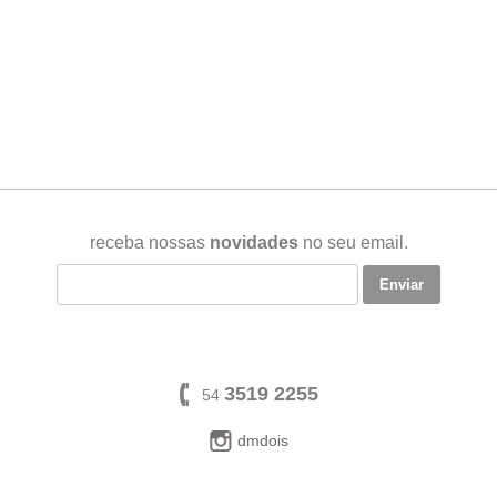
receba nossas
novidades
no seu email.
3519 2255
54
dmdois