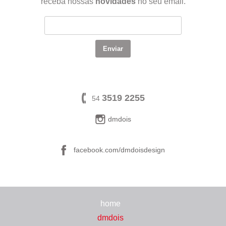
receba nossas
novidades
no seu email.
3519 2255
54
dmdois
facebook.com/dmdoisdesign
home
dmdois