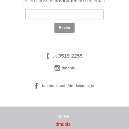
receba nossas
novidades
no seu email.
3519 2255
54
dmdois
facebook.com/dmdoisdesign
home
dmdois