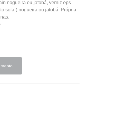
tain nogueira ou jatobá, verniz eps
o solar) nogueira ou jatobá. Própria
rnas.
)
çamento