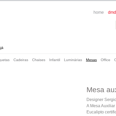
home
dmd
ajá
uetas
Cadeiras
Chaises
Infantil
Luminárias
Mesas
Office
Mesa auxi
Designer Sergi
A Mesa Auxiliar
Eucalipto cert