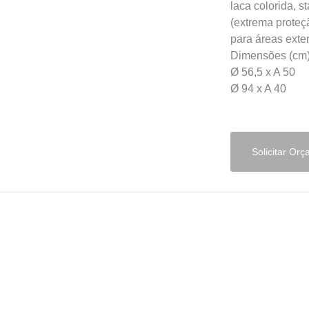
laca colorida, s
(extrema proteçã
para áreas exte
Dimensões (cm
Ø 56,5 x A 50
Ø 94 x A 40
Solicitar Or