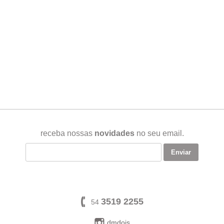
receba nossas
novidades
no seu email.
3519 2255
54
dmdois