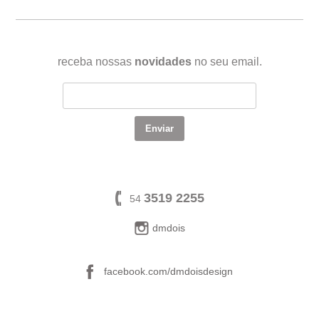
receba nossas
novidades
no seu email.
3519 2255
54
dmdois
facebook.com/dmdoisdesign