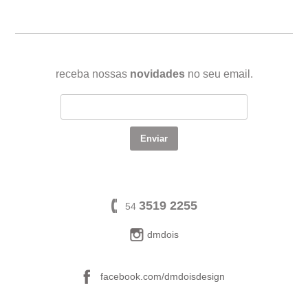
receba nossas
novidades
no seu email.
3519 2255
54
dmdois
facebook.com/dmdoisdesign