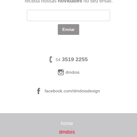
receba nossas
novidades
no seu email.
3519 2255
54
dmdois
facebook.com/dmdoisdesign
home
dmdois